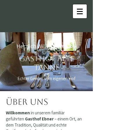
Herzlich Willkommen bei
Gasthof Alte
Tanne
Echter Genuss vom eigenen Hof
Über Uns
Willkommen
in unserem familiär
geführten
Gasthof
Ebner
– einem Ort, an
dem Tradition, Qualität und echte