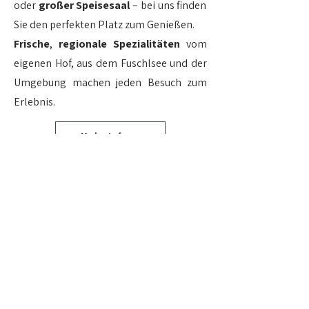
oder
großer
Speisesaal
– bei uns finden
Sie den perfekten Platz zum Genießen.
Frische
,
regionale
Spezialitäten
vom
eigenen Hof, aus dem Fuschlsee und der
Umgebung machen jeden Besuch zum
Erlebnis.
Mehr Info
Ein Ort zum verweilen
& feiern
Ob für ein gemütliches Abendessen, eine
erholsame Nacht oder eine
unvergessliche Feier – die Gasthof Alte
Tanne bietet den perfekten Rahmen für
jeden Anlass. Entdecken Sie unsere
einladenden
Zimmer
sowie unsere